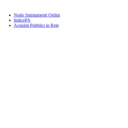
Nodo Smistamenti Ordini
IndicePA
Acquisti Pubblici in Rete