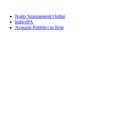
Nodo Smistamenti Ordini
IndicePA
Acquisti Pubblici in Rete