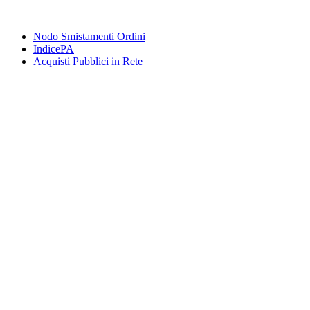
Nodo Smistamenti Ordini
IndicePA
Acquisti Pubblici in Rete