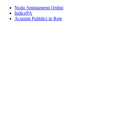
Nodo Smistamenti Ordini
IndicePA
Acquisti Pubblici in Rete