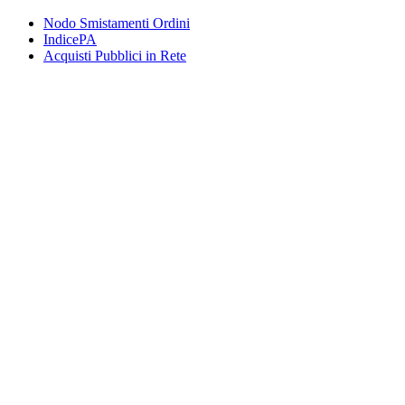
Nodo Smistamenti Ordini
IndicePA
Acquisti Pubblici in Rete