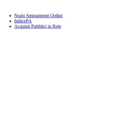
Nodo Smistamenti Ordini
IndicePA
Acquisti Pubblici in Rete