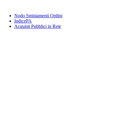
Nodo Smistamenti Ordini
IndicePA
Acquisti Pubblici in Rete