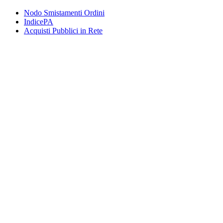
Nodo Smistamenti Ordini
IndicePA
Acquisti Pubblici in Rete