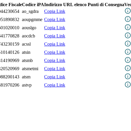
ice Fiscale
Codice iPA
Indirizzo URL elenco Punti di Consegna
Ved
044230654
ao_sgdra
Copia Link
051890832
aoupgmme
Copia Link
501020010
aouslgo
Copia Link
841770828
aocdcb
Copia Link
743230159
acssl
Copia Link
510140126
atsin
Copia Link
314190969
atsmb
Copia Link
320520969
atsmetmi
Copia Link
988200143
atsm
Copia Link
481970206
astvp
Copia Link