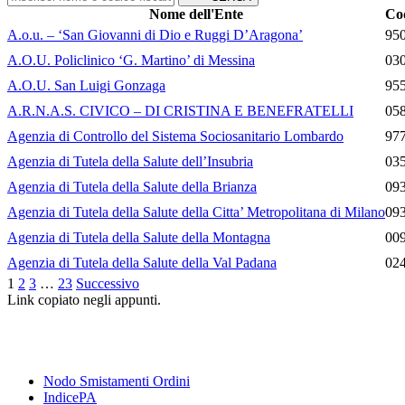
Nome dell'Ente
Cod
A.o.u. – ‘San Giovanni di Dio e Ruggi D’Aragona’
95
A.O.U. Policlinico ‘G. Martino’ di Messina
03
A.O.U. San Luigi Gonzaga
95
A.R.N.A.S. CIVICO – DI CRISTINA E BENEFRATELLI
05
Agenzia di Controllo del Sistema Sociosanitario Lombardo
97
Agenzia di Tutela della Salute dell’Insubria
03
Agenzia di Tutela della Salute della Brianza
09
Agenzia di Tutela della Salute della Citta’ Metropolitana di Milano
09
Agenzia di Tutela della Salute della Montagna
00
Agenzia di Tutela della Salute della Val Padana
02
1
2
3
…
23
Successivo
Link copiato negli appunti.
Nodo Smistamenti Ordini
IndicePA